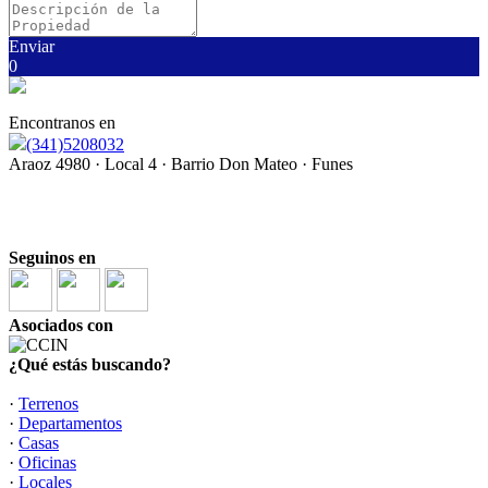
Enviar
0
Encontranos en
(341)5208032
Araoz 4980 · Local 4 · Barrio Don Mateo · Funes
"Lo mejor de cerrar una operación, es que se abre una
relación"
Seguinos en
Asociados con
¿Qué estás buscando?
·
Terrenos
·
Departamentos
·
Casas
·
Oficinas
·
Locales