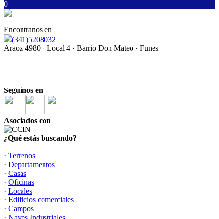
0
Encontranos en
(341)5208032
Araoz 4980 · Local 4 · Barrio Don Mateo · Funes
"Lo mejor de cerrar una operación, es que se abre una
relación"
Seguinos en
Asociados con
¿Qué estás buscando?
·
Terrenos
·
Departamentos
·
Casas
·
Oficinas
·
Locales
·
Edificios comerciales
·
Campos
·
Naves Industriales