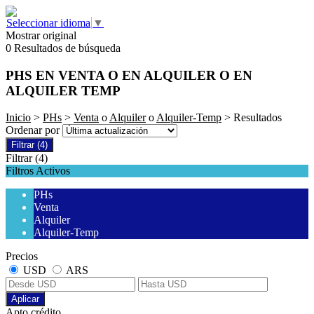
Seleccionar idioma
▼
Mostrar original
0 Resultados de búsqueda
PHS EN VENTA O EN ALQUILER O EN
ALQUILER TEMP
Inicio
>
PHs
>
Venta
o
Alquiler
o
Alquiler-Temp
> Resultados
Ordenar por
Filtrar
(4)
Filtrar
(4)
Filtros Activos
PHs
Venta
Alquiler
Alquiler-Temp
Precios
USD
ARS
Aplicar
Apto crédito