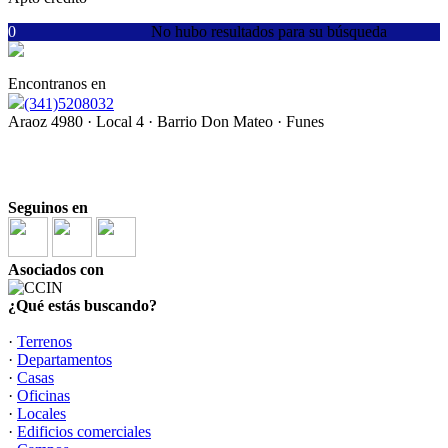
0
No hubo resultados para su búsqueda
Encontranos en
(341)5208032
Araoz 4980 · Local 4 · Barrio Don Mateo · Funes
"Lo mejor de cerrar una operación, es que se abre una
relación"
Seguinos en
Asociados con
¿Qué estás buscando?
·
Terrenos
·
Departamentos
·
Casas
·
Oficinas
·
Locales
·
Edificios comerciales